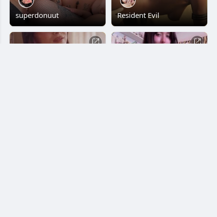
superdonuut
Resident Evil
Hailee Steinfeld
xlightmoonx
Ary Vilchis
faby_onate