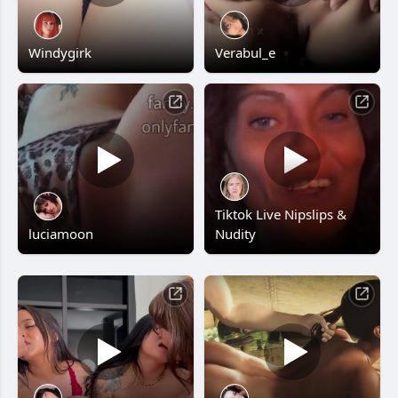
Windygirk
Verabul_e
Tiktok Live Nipslips &
luciamoon
Nudity