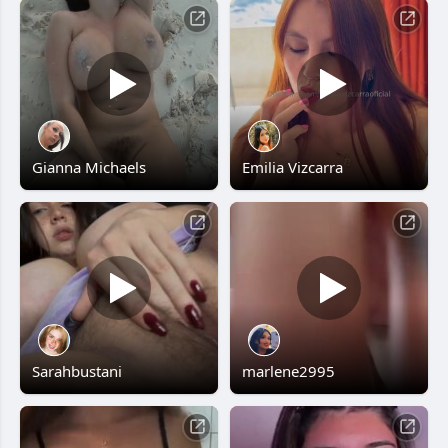
Gianna Michaels
Emilia Vizcarra
Sarahbustani
marlene2995