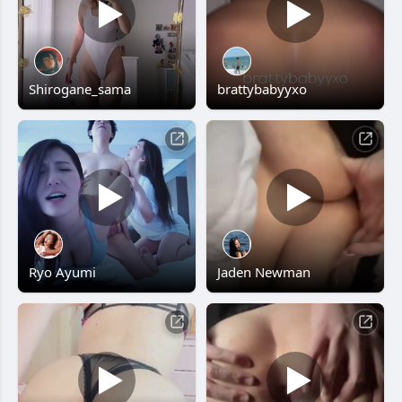
Shirogane_sama
brattybabyyxo
Ryo Ayumi
Jaden Newman