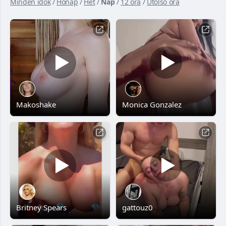
Minden idők
/
Hónap
/
Hét
/
Nap
/
12 óra
/
Utolsó óra
Makoshake
Monica Gonzalez
Britney Spears
gattouz0