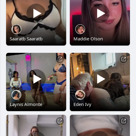
Saaratb Saaratb
Maddie Olson
Laynis Almonte
Eden Ivy